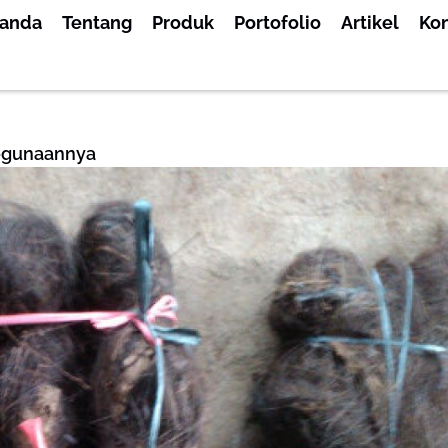
randa
Tentang
Produk
Portofolio
Artikel
Ko
Kegunaannya