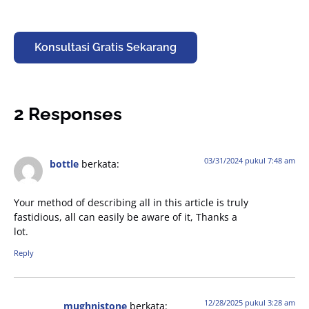
Konsultasi Gratis Sekarang
2 Responses
03/31/2024 pukul 7:48 am
bottle
berkata:
Yoᥙr method of deѕcribing all in this article is truly
fastidious, alⅼ can easily be aware of it, Thanks a
lot.
Reply
12/28/2025 pukul 3:28 am
mughnistone
berkata: