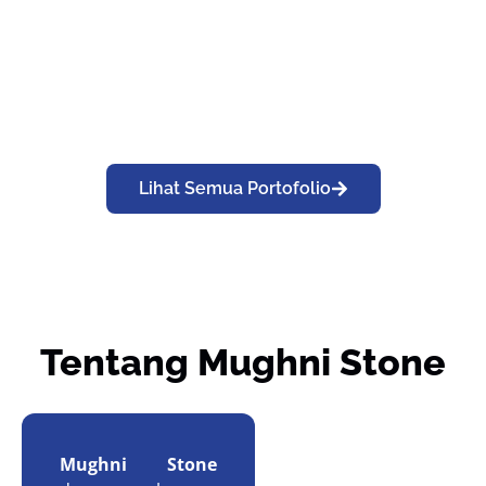
Pemasangan Batu
Pemasangan Batu
Candi RTA untuk
Paras Putih untuk
Dinding Interior
Dinding Void di Cikokol
Apartemen di Senayan
Tangerang
Jakarta
Lihat Detail
Lihat Detail
Lihat Semua Portofolio
Tentang Mughni Stone
Mughni Stone